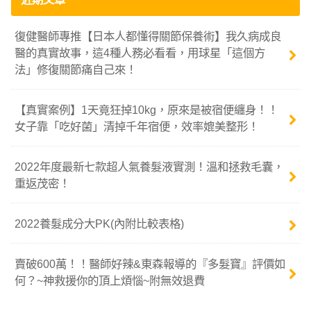
復健醫師專推【日本人都懂得關節保養術】我久病成良
醫的真實故事，這4種人務必看看，用球星「這個方
法」修復關節痛自己來！
【真實案例】1天竟狂掉10kg，原來是被宿便纏身！！
女子靠「吃好菌」清掉千年宿便，效率媲美整形！
2022年度最新七款超人氣養髮液實測！溫和拯救毛囊，
重返茂密！
2022養髮成分大PK(內附比較表格)
賣破600萬！！醫師好辣&東森報導的『多髮寶』評價如
何？~神救援你的頂上煩惱~附無效退費