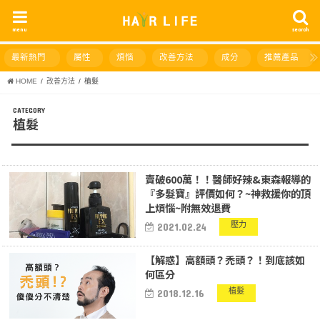
menu
search
最新熱門
屬性
煩惱
改善方法
成分
推薦產品
HOME
改善方法
植髮
植髮
賣破600萬！！醫師好辣&東森報導的
『多髮寶』評價如何？~神救援你的頂
上煩惱~附無效退費
壓力
2021.02.24
【解惑】高額頭？禿頭？！到底該如
何區分
植髮
2018.12.16