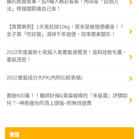
醫的真實故事，這4種人務必看看，用球星「這個方
法」修復關節痛自己來！
【真實案例】1天竟狂掉10kg，原來是被宿便纏身！！
女子靠「吃好菌」清掉千年宿便，效率媲美整形！
2022年度最新七款超人氣養髮液實測！溫和拯救毛囊，
重返茂密！
2022養髮成分大PK(內附比較表格)
賣破600萬！！醫師好辣&東森報導的『多髮寶』評價如
何？~神救援你的頂上煩惱~附無效退費
彙整