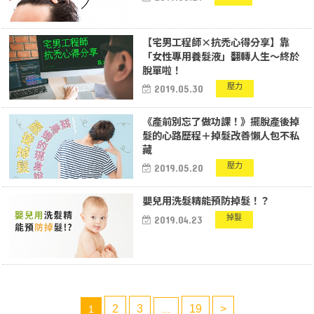
【宅男工程師×抗禿心得分享】靠
「女性專用養髮液」翻轉人生～終於
脫單啦！
壓力
2019.05.30
《產前別忘了做功課！》擺脫產後掉
髮的心路歷程＋掉髮改善懶人包不私
藏
壓力
2019.05.20
嬰兒用洗髮精能預防掉髮！？
掉髮
2019.04.23
2
3
19
>
1
...