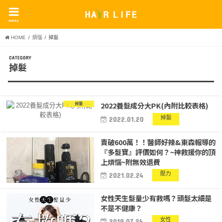
menu
HOME
煩惱
掉髮
掉髮
2022養髮成分大PK(內附比較表格)
掉髮
掉髮
2022.01.20
賣破600萬！！醫師好辣&東森報導的
『多髮寶』評價如何？~神救援你的頂
上煩惱~附無效退費
壓力
2021.02.24
女性天生髮量少有救嗎？頭髮太細是
不是不健康？
女性
2019.07.26