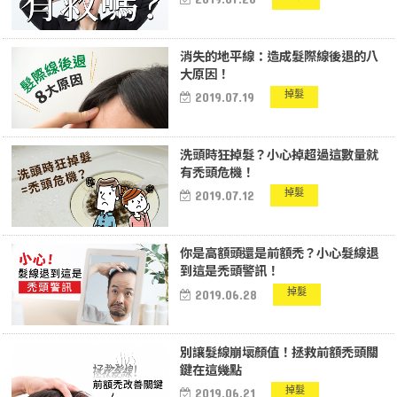
消失的地平線：造成髮際線後退的八
大原因！
掉髮
2019.07.19
洗頭時狂掉髮？小心掉超過這數量就
有禿頭危機！
掉髮
2019.07.12
你是高額頭還是前額禿？小心髮線退
到這是禿頭警訊！
掉髮
2019.06.28
別讓髮線崩壞顏值！拯救前額禿頭關
鍵在這幾點
掉髮
2019.06.21