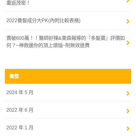
重返茂密！
2022養髮成分大PK(內附比較表格)
賣破600萬！！醫師好辣&東森報導的『多髮寶』評價如
何？~神救援你的頂上煩惱~附無效退費
彙整
2024 年 5 月
2022 年 6 月
2022 年 1 月