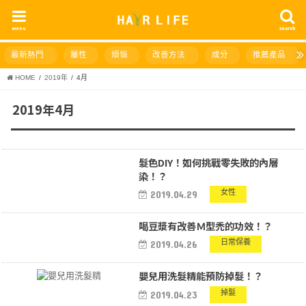
menu
search
最新熱門
屬性
煩惱
改善方法
成分
推薦產品
HOME
2019年
4月
2019年4月
髮色DIY！如何挑戰零失敗的內層
染！？
女性
2019.04.29
喝豆漿有改善Ｍ型禿的功效！？
日常保養
2019.04.26
嬰兒用洗髮精能預防掉髮！？
掉髮
2019.04.23