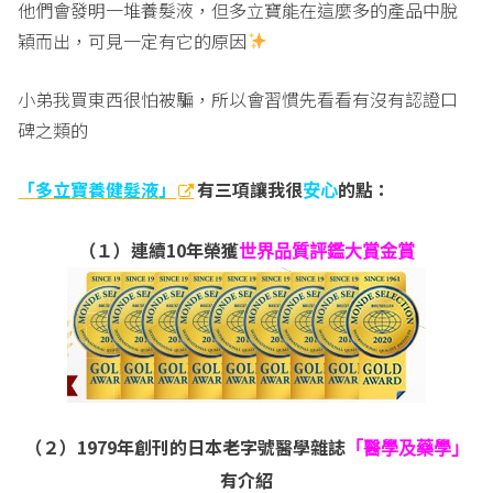
他們會發明一堆養髮液，但多立寶能在這麼多的產品中脫
穎而出，可見一定有它的原因
小弟我買東西很怕被騙，所以會習慣先看看有沒有認證口
碑之類的
「多立寶養健髮液」
有三項讓我很
的點：
安心
（１）連續10
年榮獲
世界品質評鑑大賞金賞
（２）
1979
年創刊的日本老字號醫學雜誌
「醫學及藥學」
有介紹