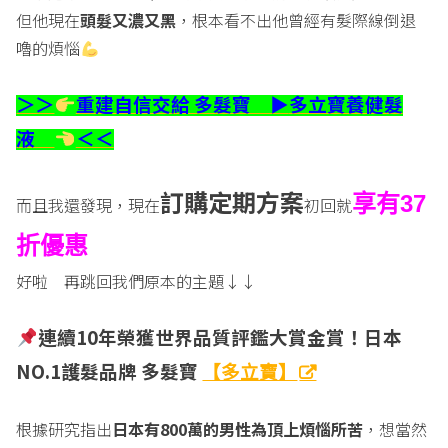
但他現在
頭髮又濃又黑
，根本看不出他曾經有髮際線倒退
嚕的煩惱
重建自信交給 多髮寶 ▶
多立寶養健髮
＞＞
液
＜＜
訂購定期方案
享有37
而且我還發現，現在
初回就
折優惠
好啦 再跳回我們原本的主題↓↓
連續10
年榮獲世界品質評鑑大賞金賞！日本
NO.1
護髮品牌 多髮寶
【多立寶】
根據研究指出
日本有
800
萬的男性為頂上煩惱所苦
，想當然