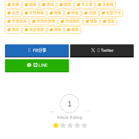
保養
健髮
原因
基因
多立寶
多髮寶
女性
女性掉髮
按摩
掉髮
活絡
生髮方法
禿頭改善
禿頭有救嗎
禿頭預防
落髮
豐盈
頭皮
頭皮按摩
頭髮
養髮
FB分享
Twitter
LINE
1
Article Rating