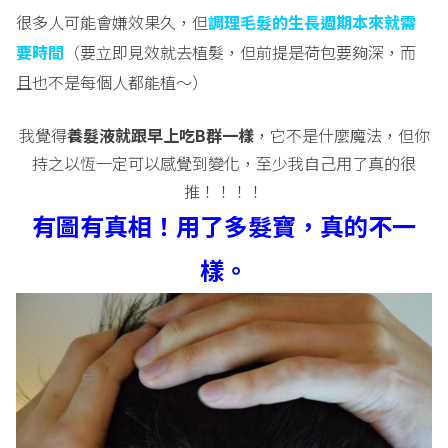
很多人可能會嫌效果久，但
調理毛髮的生長週期本來就需
要時間
（要立即見效就去植髮，但前提是荷包要夠深，而
且也不是每個人都能植～）
我覺得
養髮液就跟早上吃
B
群一樣
，它不是什麼魔法，但你
持之以恆一定可以感覺到變化，至少我自己用了真的很
推！！！！
有圖有真相！用了多髮寶，真的不一
樣。