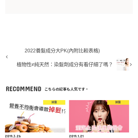
2022養髮成分大PK(內附比較表格)
植物性≠純天然：染髮劑成分有看仔細了嗎？
RECOMMEND
こちらの記事も人気です。
掉髮
掉髮
2019.3.26
2019.1.21