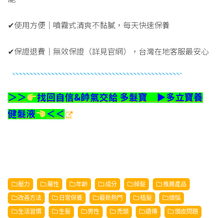
✔使用方便｜噴霧式清爽不黏膩，每天快速保養
✔保證退費｜無效保證（詳見官網），台灣在地客服最安心
找回
自信&帥氣交給 多髮寶 ▶
多立寶養
＞＞
健髮液
＜＜
壓力
屬性
年齡
成分
掉髮
推薦產品
改善方法
日常保養
最新熱門
植髮
煩惱
生活習慣
生髮
男性
禿頭
遺傳
頭皮問題