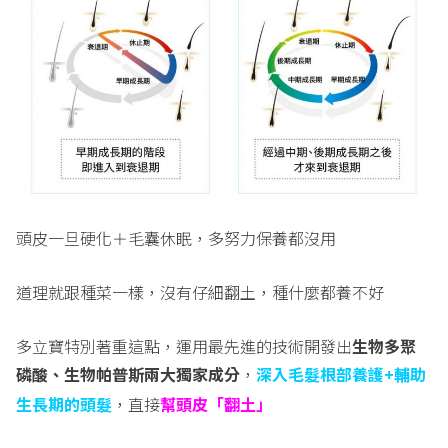
頭皮一旦硬化＋毛囊休眠，多努力保養都沒用
道理就跟種菜一樣，沒有仔細翻土，種什麼都養不好
多立寶特別著重這點，運用最先進的技術開發出
生物多聚
磷酸、生物帕普斯兩大獨家成分
，
深入毛髮根部養護
+
輔助
生長期的頭髮
，直接
幫頭皮「翻土」