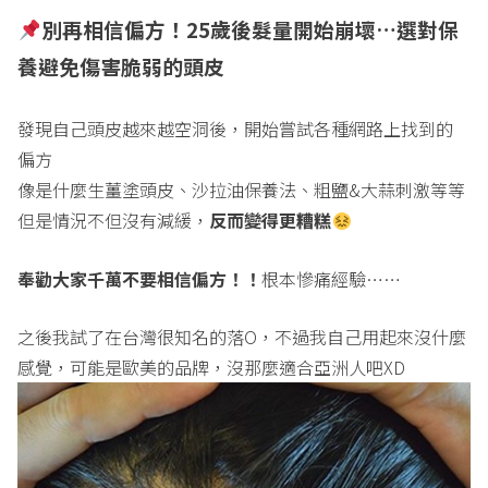
別再相信偏方！
25
歲後髮量開始崩壞…選對保
養避免傷害脆弱的頭皮
發現自己頭皮越來越空洞後，開始嘗試各種網路上找到的
偏方
像是什麼生薑塗頭皮、沙拉油保養法、粗鹽&大蒜刺激等等
但是情況不但沒有減緩，
反而變得更糟糕
奉勸大家千萬不要相信偏方！！
根本慘痛經驗……
之後我試了在台灣很知名的落O，不過我自己用起來沒什麼
感覺，可能是歐美的品牌，沒那麼適合亞洲人吧XD