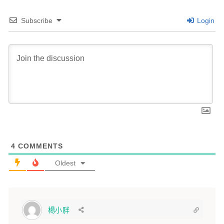
Subscribe
Login
4
COMMENTS
Oldest
楊小胖