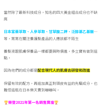
當然除了最新科技成分，知名的四大黃金組合成分也不缺
席
日本當藥萃取、人參萃取、甘草酸二鉀、泛醇基乙基醚
…
等，常常在關注養護髮產品的人應該都不陌生
養髮液跟肌膚保養品一樣都要與時俱進，多立寶有做到這
點，
因為他們的成分都是
配合現代人的肌膚去研發和改進
保留有效的配方，再追加真正對頭皮有益的先驅成分，也
難怪這瓶在日本樂天賣到嚇嚇叫，
榮登
2021
年第一名銷售寶座