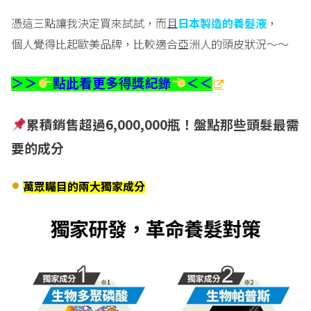
憑這三點讓我決定買來試試，而且
日本製造的養髮液
，
個人覺得比起歐美品牌，比較適合亞洲人的頭皮狀況～～
＞＞
點此看更多得獎紀錄
＜＜
累積銷售超過6
,000,000
瓶！盤點那些頭髮最需
要的成分
萬眾矚目的兩大獨家成分