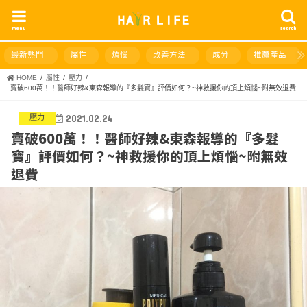
menu
search
最新熱門
屬性
煩惱
改善方法
成分
推薦產品
HOME
屬性
壓力
賣破600萬！！醫師好辣&東森報導的『多髮寶』評價如何？~神救援你的頂上煩惱~附無效退費
壓力
2021.02.24
賣破600萬！！醫師好辣&東森報導的『多髮
寶』評價如何？~神救援你的頂上煩惱~附無效
退費