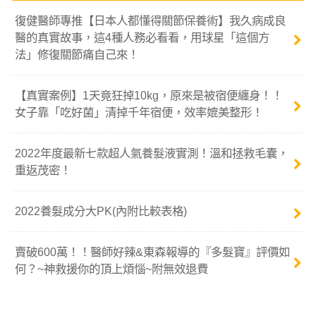
復健醫師專推【日本人都懂得關節保養術】我久病成良
醫的真實故事，這4種人務必看看，用球星「這個方
法」修復關節痛自己來！
【真實案例】1天竟狂掉10kg，原來是被宿便纏身！！
女子靠「吃好菌」清掉千年宿便，效率媲美整形！
2022年度最新七款超人氣養髮液實測！溫和拯救毛囊，
重返茂密！
2022養髮成分大PK(內附比較表格)
賣破600萬！！醫師好辣&東森報導的『多髮寶』評價如
何？~神救援你的頂上煩惱~附無效退費