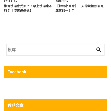
2019.2.24
2018.11.14
懶得洗澡會禿頭？！早上洗澡也不
【掉髮小常識】一天掉幾根頭髮是
行？【流言追追追】
正常的…！？
Facebook
近期文章