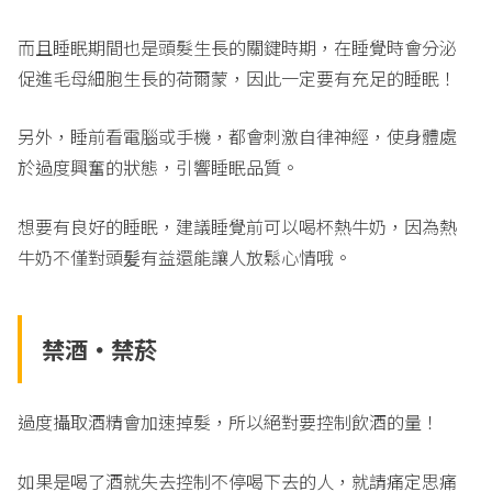
而且睡眠期間也是頭髮生長的關鍵時期，在睡覺時會分泌
促進毛母細胞生長的荷爾蒙，因此一定要有充足的睡眠！
另外，睡前看電腦或手機，都會刺激自律神經，使身體處
於過度興奮的狀態，引響睡眠品質。
想要有良好的睡眠，建議睡覺前可以喝杯熱牛奶，因為熱
牛奶不僅對頭髪有益還能讓人放鬆心情哦。
禁酒・禁
菸
過度攝取酒精會加速掉髮，所以絕對要控制飲酒的量！
如果是喝了酒就失去控制不停喝下去的人，就請痛定思痛