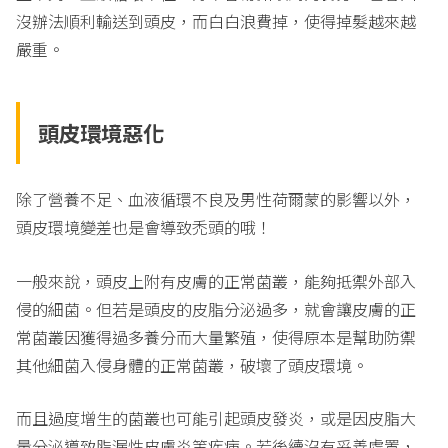
沒辦法順利輸送到頭皮，而白白浪費掉，使得掉髮越來越
嚴重。
頭皮環境
惡
化
除了營養不足、血液循環不良及男性荷爾蒙的影響以外，
頭皮環境變差也是會導致禿頭的哦！
一般來說，頭皮上附有皮膚的正常菌叢，能夠抵禦外部入
侵的細菌。但若是頭皮的皮脂分泌過多，就會讓皮膚的正
常菌叢因獲得過多養分而大量繁殖，使得原本是幫助防禦
其他細菌入侵身體的正常菌叢，破壞了頭皮環境。
而且過度增生的菌叢也可能引起頭皮發炎，或是因皮脂大
量分泌導致脂漏性皮膚炎等疾病。若後續沒有妥善處置，