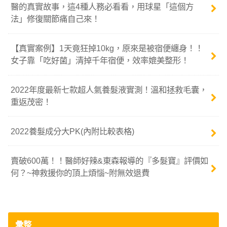
醫的真實故事，這4種人務必看看，用球星「這個方
法」修復關節痛自己來！
【真實案例】1天竟狂掉10kg，原來是被宿便纏身！！
女子靠「吃好菌」清掉千年宿便，效率媲美整形！
2022年度最新七款超人氣養髮液實測！溫和拯救毛囊，
重返茂密！
2022養髮成分大PK(內附比較表格)
賣破600萬！！醫師好辣&東森報導的『多髮寶』評價如
何？~神救援你的頂上煩惱~附無效退費
彙整