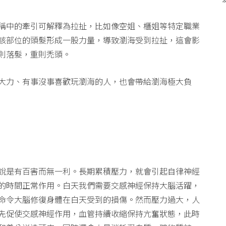
稱中的牽引可解釋為拉扯，比如像空姐、櫃姐等特定職業
該部位的頭髮形成一股力量，導致瀏海受到拉扯，這會影
則落髮，重則禿頭。
大力、有事沒事喜歡玩瀏海的人，也會帶給瀏海極大負
說是有百害而無一利。長期累積壓力，就會引起自律神經
的時間正常作用。白天我們需要交感神經保持大腦活躍，
命令大腦修復身體在白天受到的損傷。然而壓力過大，人
先促使交感神經作用，血管持續收縮保持亢奮狀態，此時