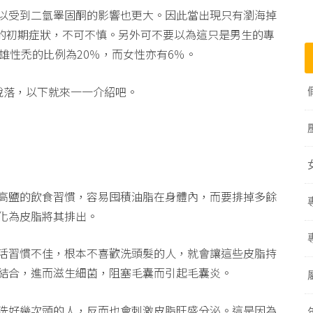
以受到二氫睪固酮的影響也更大。因此當出現只有瀏海掉
的初期症狀，不可不慎。另外可不要以為這只是男生的專
雄性禿的比例為20％，而女性亦有6％。
脫落，以下就來一一介紹吧。
高鹽的飲食習慣，容易囤積油脂在身體內，而要排掉多餘
化為皮脂將其排出。
活習慣不佳，根本不喜歡洗頭髮的人，就會讓這些皮脂持
結合，進而滋生細菌，阻塞毛囊而引起毛囊炎。
洗好幾次頭的人，反而也會刺激皮脂旺盛分泌。這是因為