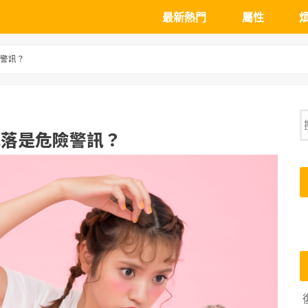
最新熱門
屬性
男性
女性
年齡
遺傳
壓力
禿
掉
頭
白
頭
髮
險警訊？
掉落是危險警訊？