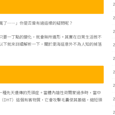
寬了……」你是否曾有過這樣的疑問呢？
只要一丁點的變化，就會無所遁形。其實在日常生活微不
以下就來詳細解析一下，關於瀏海這意外不為人知的掉落
是一種先天遺傳的禿頭症。當體內雄性荷爾蒙過多時，當中
（DHT）這個有害物質，它會攻擊毛囊使其萎縮，縮短頭