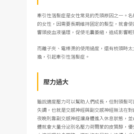
牽引性落髮症是女性常見的禿頭原因之一。名
的女性，因需要長期維持固定的髮型，就會使
響頭皮血液循環，促使毛囊萎縮，造成影響輕
而離子夾、電棒燙的使用過度，還有梳頭時太
擔，引起牽引性落髮症。
壓力過大
雖說適度壓力可以幫助人們成長，但對頭髮可
失調，也就是交感神經與副交感神經無法在對
夜晚則靠副交感神經讓身體進入休息狀態，並
體就會大量分泌別名壓力荷爾蒙的皮質醇，優