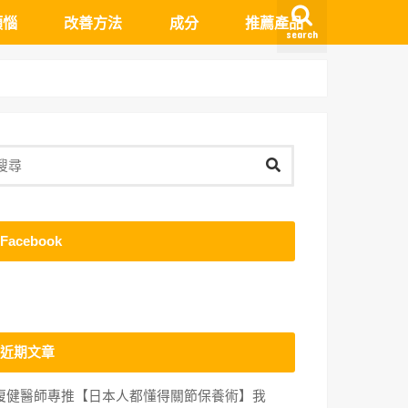
煩惱
改善方法
成分
推薦產品
search
頭
髮
皮屑
髮
皮問題
質問題
植髮
生髮
假髮
日常保養
生活習慣
Facebook
近期文章
復健醫師專推【日本人都懂得關節保養術】我