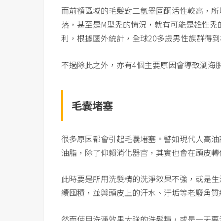
而前額區域的毛髮對二氫睪固酮活性較高，所
落，甚至是M型禿的情況，就有可能是雄性禿
利，根據國外統計，全球20多歲男性族群得到
不過除此之外，亦有4個主要原因會導致瀏海
毛囊堵塞
很多原因都會引起毛囊堵塞。譬如現代人高油
油脂，除了仰賴消化器官，其實也會在頭皮轉
此時要是所用洗髮精的洗淨效果不強，或是生
續囤積，並與頭皮上的汗水、汙垢等老廢角質
然而使用洗淨效果太強的洗髮精，或是一天要