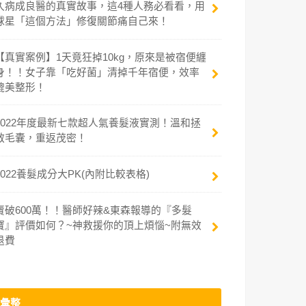
久病成良醫的真實故事，這4種人務必看看，用
球星「這個方法」修復關節痛自己來！
【真實案例】1天竟狂掉10kg，原來是被宿便纏
身！！女子靠「吃好菌」清掉千年宿便，效率
媲美整形！
2022年度最新七款超人氣養髮液實測！溫和拯
救毛囊，重返茂密！
2022養髮成分大PK(內附比較表格)
賣破600萬！！醫師好辣&東森報導的『多髮
寶』評價如何？~神救援你的頂上煩惱~附無效
退費
彙整