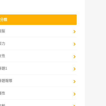
分類
假髮
壓力
女性
專題1
專題報導
屬性
年齡