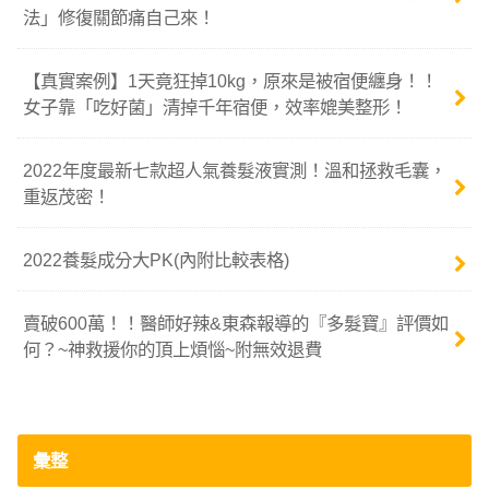
法」修復關節痛自己來！
【真實案例】1天竟狂掉10kg，原來是被宿便纏身！！
女子靠「吃好菌」清掉千年宿便，效率媲美整形！
2022年度最新七款超人氣養髮液實測！溫和拯救毛囊，
重返茂密！
2022養髮成分大PK(內附比較表格)
賣破600萬！！醫師好辣&東森報導的『多髮寶』評價如
何？~神救援你的頂上煩惱~附無效退費
彙整