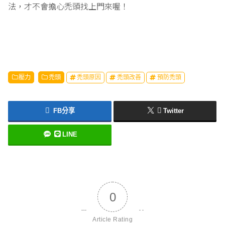
法，才不會擔心禿頭找上門來喔！
壓力
禿頭
禿頭原因
禿頭改善
預防禿頭
FB分享
Twitter
LINE
0
Article Rating