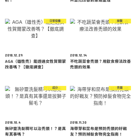
日常保養
掉髮
2018.12.29
2018.12.14
AGA（雄性禿）能透過女性賀爾蒙
不吃蔬菜會禿頭？用飲食療法改善
改善嗎？【徹底調查】
禿頭的效果
成分
禿頭
2018.10.4
2018.11.30
無矽靈洗髮精可以治禿頭！？是真
海帶芽和昆布是預防禿頭的好戰
有其事嗎？
友？預防掉髮食物完全指南！