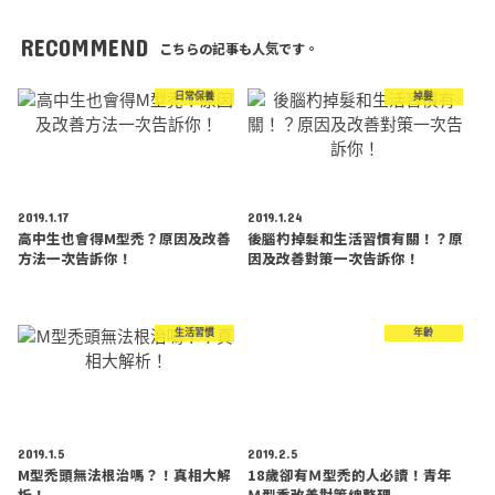
RECOMMEND
こちらの記事も人気です。
日常保養
掉髮
2019.1.17
2019.1.24
高中生也會得M型禿？原因及改善
後腦杓掉髮和生活習慣有關！？原
方法一次告訴你！
因及改善對策一次告訴你！
生活習慣
年齡
2019.1.5
2019.2.5
M型禿頭無法根治嗎？！真相大解
18歲卻有Ｍ型禿的人必讀！青年
析！
Ｍ型禿改善對策總整理