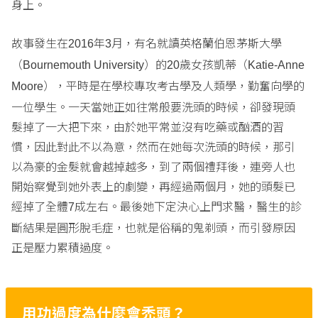
身上。
故事發生在
年
月，有名就讀英格蘭伯恩茅斯大學
2016
3
（
）的
歲女孩凱蒂（
Bournemouth University
20
Katie-Anne
），平時是在學校專攻考古學及人類學，勤奮向學的
Moore
一位學生。一天當她正如往常般要洗頭的時候，卻發現頭
髮掉了一大把下來，由於她平常並沒有吃藥或酗酒的習
慣，因此對此不以為意，然而在她每次洗頭的時候，那引
以為豪的金髮就會越掉越多，到了兩個禮拜後，連旁人也
開始察覺到她外表上的劇變，再經過兩個月，她的頭髮已
經掉了全體
成左右。最後她下定決心上門求醫，醫生的診
7
斷結果是圓形脫毛症，也就是俗稱的鬼剃頭，而引發原因
正是壓力累積過度。
用功過度為什麼會禿頭？