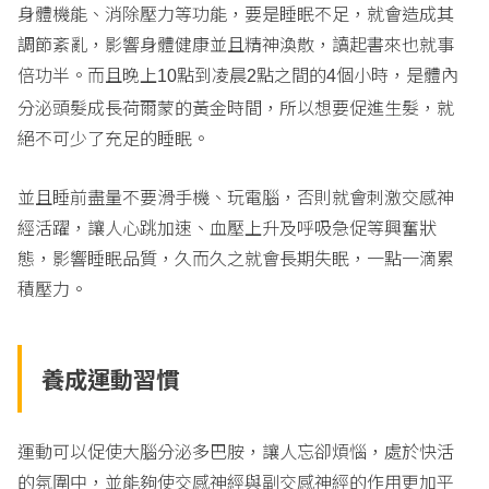
身體機能、消除壓力等功能，要是睡眠不足，就會造成其
調節紊亂，影響身體健康並且精神渙散，讀起書來也就事
倍功半。而且晚上
點到凌晨
點之間的
個小時，是體內
10
2
4
分泌頭髮成長荷爾蒙的黃金時間，所以想要促進生髮，就
絕不可少了充足的睡眠。
並且睡前盡量不要滑手機、玩電腦，否則就會刺激交感神
經活躍，讓人心跳加速、血壓上升及呼吸急促等興奮狀
態，影響睡眠品質，久而久之就會長期失眠，一點一滴累
積壓力。
養成運動習慣
運動可以促使大腦分泌多巴胺，讓人忘卻煩惱，處於快活
的氛圍中，並能夠使交感神經與副交感神經的作用更加平