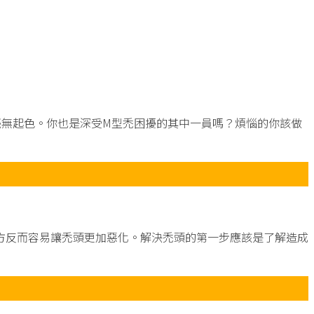
毫無起色。你也是深受M型禿困擾的其中一員嗎？煩惱的你該做
方反而容易讓禿頭更加惡化。解決禿頭的第一步應該是了解造成