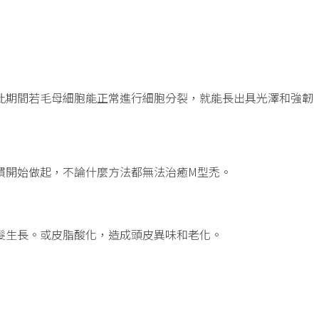
此期間若毛母細胞能正常進行細胞分裂，就能長出具光澤和強韌
慣開始做起，不論什麼方法都無法治癒M型禿。
髮生長。或皮脂酸化，造成頭皮異味和老化。