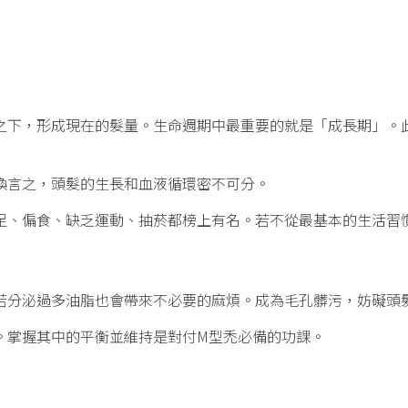
之下，形成現在的髮量。生命週期中最重要的就是「成長期」。
換言之，頭髮的生長和血液循環密不可分。
足、偏食、缺乏運動、抽菸都榜上有名。若不從最基本的生活習
若分泌過多油脂也會帶來不必要的麻煩。成為毛孔髒污，妨礙頭
。掌握其中的平衡並維持是對付M型禿必備的功課。