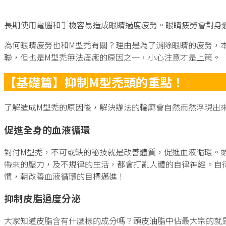
長期使用電腦和手機容易造成眼睛過度疲勞。眼睛疲勞會對身
為何眼睛疲勞也和M型禿有關？理由是為了消除眼睛的疲勞，
聯，但也是M型禿無法痊癒的原因之一，小心注意才是上策。
【基礎篇】抑制M型禿頭的重點！
了解造成M型禿的原因後，解決辦法的輪廓會自然而然浮現出
促進全身的血液循環
對付M型禿，不可或缺的秘技就是改善體質，促進血液循環。
帶來的壓力，及不規律的生活，都會打亂人體的自律神經。自
慣，朝改善血液循環的目標邁進！
抑制皮脂過度分泌
大家知道皮脂含有什麼樣的成分嗎？頭皮油脂中佔最大宗的就