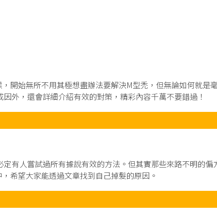
候，開始無所不用其極想盡辦法要解決M型禿，但無論如何就是
成因外，還會詳細介紹有效的對策，精彩內容千萬不要錯過！
必定有人嘗試過所有據說有效的方法。但其實那些來路不明的偏
中，希望大家能透過文章找到自己掉髮的原因。