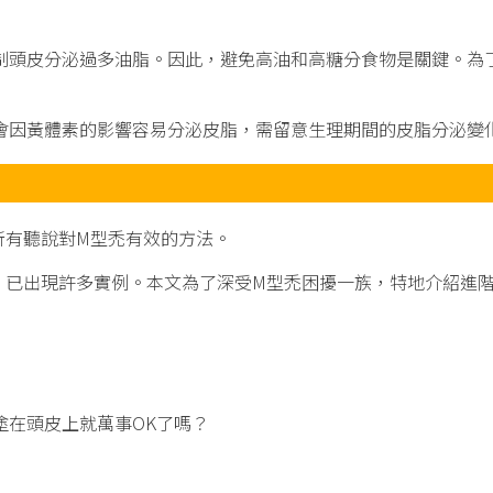
制頭皮分泌過多油脂。因此，避免高油和高糖分食物是關鍵。為
會因黃體素的影響容易分泌皮脂，需留意生理期間的皮脂分泌變
所有聽說對M型禿有效的方法。
。已出現許多實例。本文為了深受M型禿困擾一族，特地介紹進
塗在頭皮上就萬事OK了嗎？