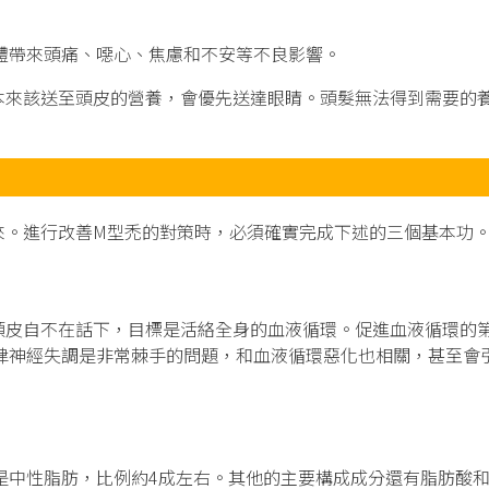
體帶來頭痛、噁心、焦慮和不安等不良影響。
本來該送至頭皮的營養，會優先送達眼睛。頭髮無法得到需要的
來。進行改善M型禿的對策時，必須確實完成下述的三個基本功
頭皮自不在話下，目標是活絡全身的血液循環。促進血液循環的
律神經失調是非常棘手的問題，和血液循環惡化也相關，甚至會
是中性脂肪，比例約4成左右。其他的主要構成成分還有脂肪酸