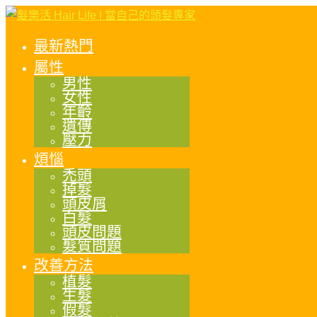
最新熱門
屬性
男性
女性
年齡
遺傳
壓力
煩惱
禿頭
掉髮
頭皮屑
白髮
頭皮問題
髮質問題
改善方法
植髮
生髮
假髮