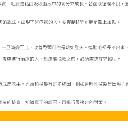
事實。毛髮是藉由吸收血液中的養分來成長。若血液循環不良，
癒的說法。出現下述症狀的人，要抑制M型禿更是難上加難。
。一旦演變至此，改善禿頭可說是難如登天。連胎毛都長不出來
！考慮進行治療的人，趁還能挽救之前，必須盡快尋求協助。
造成反效果。禿頭和掉髮有許多成因，例如暫時性掉髮是因壓力
專業的檢查，知道真正的原因，再進行最適合的對策。