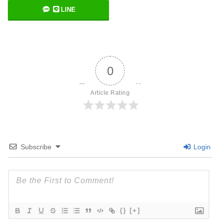
LINE
0
Article Rating
Subscribe
Login
{}
[+]