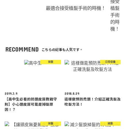
最適合接受植髮手術的時機！
RECOMMEND
こちらの記事も人気です。
掉髮
日常保養
2019.3.9
2018.8.29
【高中生必看的防頭皮屑教戰守
這樣做預防禿頭！介紹正確洗髮及
則】小心頭皮屑可能是掉髮原
吹髮方法！
因！？
掉髮
掉髮