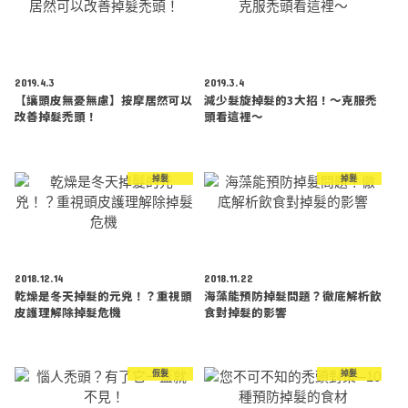
2019.4.3
2019.3.4
【讓頭皮無憂無慮】按摩居然可以
減少髮旋掉髮的3大招！～克服禿
改善掉髮禿頭！
頭看這裡～
掉髮
掉髮
2018.12.14
2018.11.22
乾燥是冬天掉髮的元兇！？重視頭
海藻能預防掉髮問題？徹底解析飲
皮護理解除掉髮危機
食對掉髮的影響
假髮
掉髮