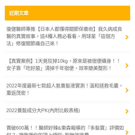
近期文章
復健醫師專推【日本人都懂得關節保養術】我久病成良
醫的真實故事，這4種人務必看看，用球星「這個方
法」修復關節痛自己來！
【真實案例】1天竟狂掉10kg，原來是被宿便纏身！！
女子靠「吃好菌」清掉千年宿便，效率媲美整形！
2022年度最新七款超人氣養髮液實測！溫和拯救毛囊，
重返茂密！
2022養髮成分大PK(內附比較表格)
賣破600萬！！醫師好辣&東森報導的『多髮寶』評價如
何？~神救援你的頂上煩惱~附無效退費