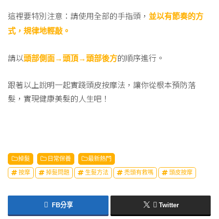
這裡要特別注意：請使用全部的手指頭，
並以有節奏的方
式，規律地輕敲。
請以
的順序進行。
頭部側面→頭頂→頭部後方
跟著以上說明一起實踐頭皮按摩法，讓你從根本預防落
髮，實現健康美髮的人生吧！
掉髮
日常保養
最新熱門
按摩
掉髮問題
生髮方法
禿頭有救嗎
頭皮按摩
FB分享
Twitter