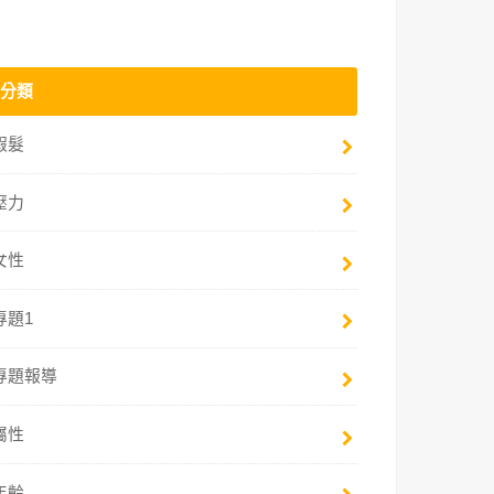
分類
假髮
壓力
女性
專題1
專題報導
屬性
年齡