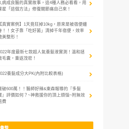
久病成良醫的真實故事，這4種人務必看看，用
球星「這個方法」修復關節痛自己來！
【真實案例】1天竟狂掉10kg，原來是被宿便纏
身！！女子靠「吃好菌」清掉千年宿便，效率
媲美整形！
2022年度最新七款超人氣養髮液實測！溫和拯
救毛囊，重返茂密！
2022養髮成分大PK(內附比較表格)
賣破600萬！！醫師好辣&東森報導的『多髮
寶』評價如何？~神救援你的頂上煩惱~附無效
退費
彙整