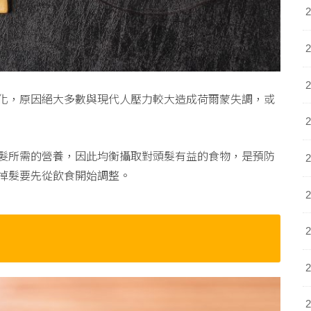
化，原因絕大多數與現代人壓力較大造成荷爾蒙失調，或
髮所需的營養，因此均衡攝取對頭髮有益的食物，是預防
掉髮要先從飲食開始調整。