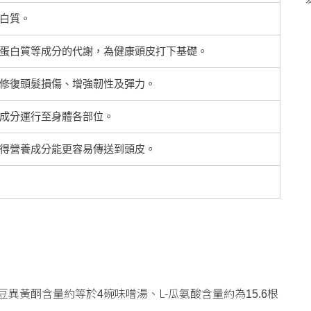
白質。
蛋白質等成分的代謝，為健康頭皮打下基礎。
修復頭髮損傷、增強韌性及彈力。
成分運行至身體各部位。
得營養成分能更容易傳送到頭皮。
豆異黃酮含量約等於
碗味噌湯、L-瓜氨酸含量約為
根
4
15.6