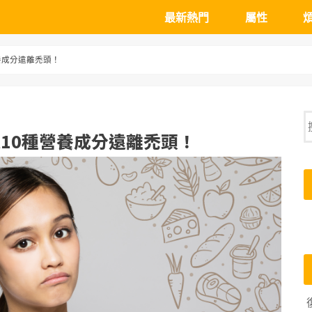
最新熱門
屬性
男性
女性
年齡
遺傳
壓力
禿
掉
頭
白
頭
髮
養成分遠離禿頭！
10種營養成分遠離禿頭！