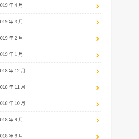
2019 年 4 月
2019 年 3 月
2019 年 2 月
2019 年 1 月
2018 年 12 月
2018 年 11 月
2018 年 10 月
2018 年 9 月
2018 年 8 月