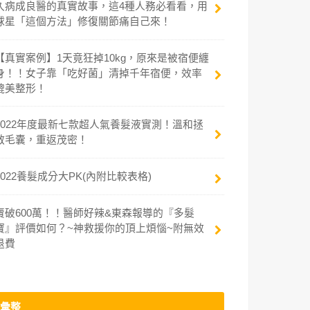
久病成良醫的真實故事，這4種人務必看看，用
球星「這個方法」修復關節痛自己來！
【真實案例】1天竟狂掉10kg，原來是被宿便纏
身！！女子靠「吃好菌」清掉千年宿便，效率
媲美整形！
2022年度最新七款超人氣養髮液實測！溫和拯
救毛囊，重返茂密！
2022養髮成分大PK(內附比較表格)
賣破600萬！！醫師好辣&東森報導的『多髮
寶』評價如何？~神救援你的頂上煩惱~附無效
退費
彙整