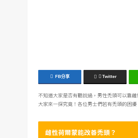
FB分享
Twitter
不知道大家是否有聽說過，男性禿頭可以靠雌
大家來一探究竟！各位男士們若有禿頭的困擾
雌性荷爾蒙能改善禿頭？