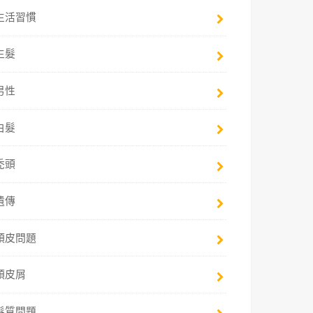
生活習慣
生髮
男性
白髮
禿頭
遺傳
頭皮問題
頭皮屑
髮質問題