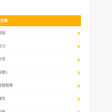
分類
假髮
壓力
女性
專題1
專題報導
屬性
年齡