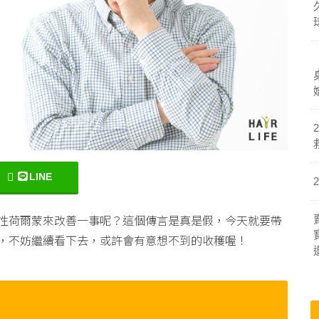
LINE
性荷爾蒙來改善一事呢？這個傳言是真是假，今天就要帶
，不妨繼續看下去，或許會有意想不到的收穫喔！