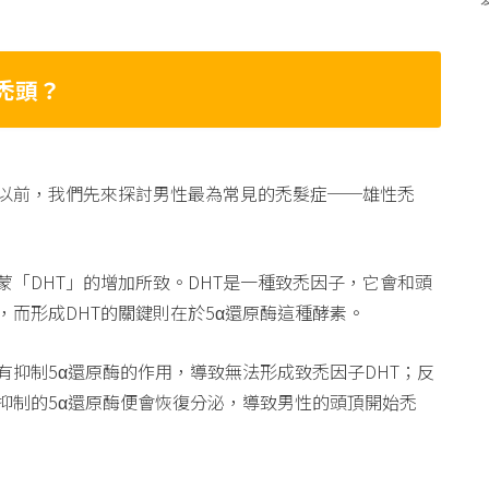
禿頭？
以前，我們先來探討男性最為常見的禿髮症──雄性禿
「DHT」的增加所致。DHT是一種致禿因子，它會和頭
而形成DHT的關鍵則在於5α還原酶這種酵素。
抑制5α還原酶的作用，導致無法形成致禿因子DHT；反
抑制的5α還原酶便會恢復分泌，導致男性的頭頂開始禿