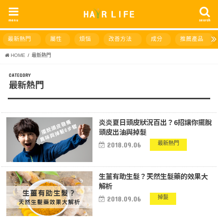
menu
search
最新熱門
屬性
煩惱
改善方法
成分
推薦產品
HOME
最新熱門
最新熱門
炎炎夏日頭皮狀況百出？6招讓你擺脫
頭皮出油與掉髮
最新熱門
2018.09.06
生薑有助生髮？天然生髮藥的效果大
解析
掉髮
2018.09.06