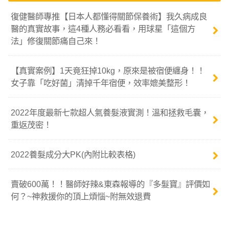
復健醫師專推【日本人都懂得關節保養術】我久病成良
醫的真實故事，這4種人務必看看，用球星「這個方
法」修復關節痛自己來！
【真實案例】1天竟狂掉10kg，原來是被宿便纏身！！
女子靠「吃好菌」清掉千年宿便，效率媲美整形！
2022年度最新七款超人氣養髮液實測！溫和拯救毛囊，
重返茂密！
2022養髮成分大PK(內附比較表格)
賣破600萬！！醫師好辣&東森報導的『多髮寶』評價如
何？~神救援你的頂上煩惱~附無效退費