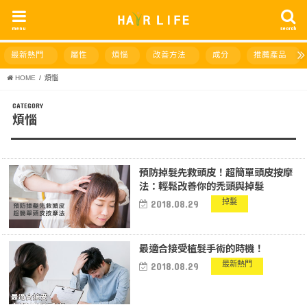
menu
search
最新熱門
屬性
煩惱
改善方法
成分
推薦產品
HOME
煩惱
煩惱
預防掉髮先救頭皮！超簡單頭皮按摩
法：輕鬆改善你的禿頭與掉髮
掉髮
2018.08.29
最適合接受植髮手術的時機！
最新熱門
2018.08.29