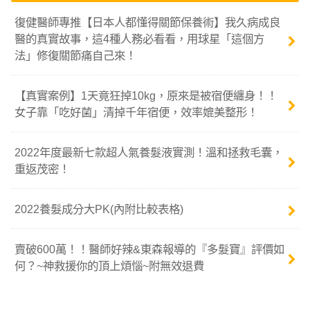
復健醫師專推【日本人都懂得關節保養術】我久病成良
醫的真實故事，這4種人務必看看，用球星「這個方
法」修復關節痛自己來！
【真實案例】1天竟狂掉10kg，原來是被宿便纏身！！
女子靠「吃好菌」清掉千年宿便，效率媲美整形！
2022年度最新七款超人氣養髮液實測！溫和拯救毛囊，
重返茂密！
2022養髮成分大PK(內附比較表格)
賣破600萬！！醫師好辣&東森報導的『多髮寶』評價如
何？~神救援你的頂上煩惱~附無效退費