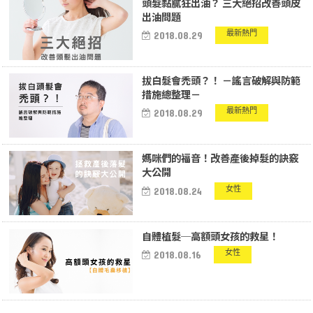
頭髮黏膩狂出油？ 三大絕招改善頭皮
出油問題
最新熱門
2018.08.29
拔白髮會禿頭？！ －謠言破解與防範
措施總整理－
最新熱門
2018.08.29
媽咪們的福音！改善產後掉髮的訣竅
大公開
女性
2018.08.24
自體植髮─高額頭女孩的救星！
女性
2018.08.16