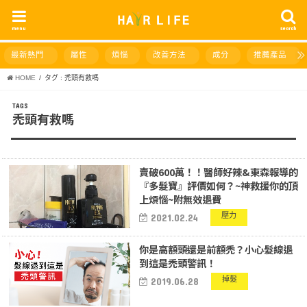
menu
search
最新熱門
屬性
煩惱
改善方法
成分
推薦產品
HOME
タグ : 禿頭有救嗎
禿頭有救嗎
賣破600萬！！醫師好辣&東森報導的
『多髮寶』評價如何？~神救援你的頂
上煩惱~附無效退費
壓力
2021.02.24
你是高額頭還是前額禿？小心髮線退
到這是禿頭警訊！
掉髮
2019.06.28