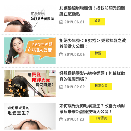
別讓髮線崩壞顏值！拯救前額禿頭關
鍵在這幾點
掉髮
2019.06.21
拒絕少年禿＜６妙招＞ 禿頭掉髮之改
善關鍵大公開！
掉髮
2019.02.06
好想透過燙髮來遮掩禿頭！但這樣做
真的沒問題嗎？
日常保養
2019.02.02
如何讓光禿的毛囊重生？改善禿頭對
策及未來新醫療技術大公開！
日常保養
2019.01.23