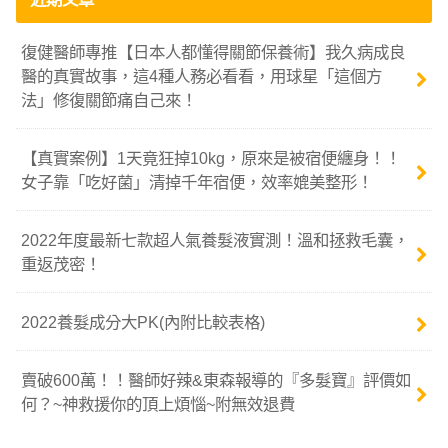
復健醫師專推【日本人都懂得關節保養術】我久病成良
醫的真實故事，這4種人務必看看，用球星「這個方
法」修復關節痛自己來！
【真實案例】1天竟狂掉10kg，原來是被宿便纏身！！
女子靠「吃好菌」清掉千年宿便，效率媲美整形！
2022年度最新七款超人氣養髮液實測！溫和拯救毛囊，
重返茂密！
2022養髮成分大PK(內附比較表格)
賣破600萬！！醫師好辣&東森報導的『多髮寶』評價如
何？~神救援你的頂上煩惱~附無效退費