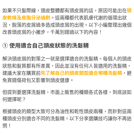
頭
如果不只髮際線，頭皮整體都有頭皮屑的話，原因可能出在
皮乾燥及皮脂分泌過剩
。這兩種都代表肌膚代謝的循環出狀
況，脫落的皮屑過多造成頭皮屑的出現。以下小編整理出幾個
改善頭皮屑的小撇步，千萬別錯過以下的內容！
① 使用適合自己頭皮狀態的洗髮精
解決頭皮屑的對策之一就是選擇適合的洗髮精。每個人的頭皮
狀態和髮質都有所差異，因此並沒有任何人皆適用的洗髮精，
先了解自己的頭皮類型適合哪種洗髮精
建議大家在購買前
，避
免買錯傷荷包又影響到頭皮健康。
但提到要選擇洗髮精，市面上販售的種類各式各樣，到底該如
何選擇呢？
根據頭皮的類型大致可分為油性和乾性頭皮兩種，而針對這兩
種頭皮分別適合不同的洗髮精。以下分享選購技巧讓你不再迷
惘！