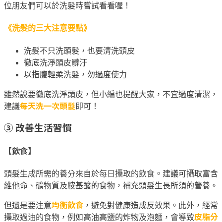
位朋友們可以於洗髮時嘗試看看喔！
《洗髮的三大注意要點》
洗髮不只洗頭髮，也要清洗頭皮
徹底洗淨頭皮髒汙
以指腹輕柔洗髮，勿過度使力
雖然說要徹底洗淨頭皮，但小編也提醒大家，不宜過度清潔，
每天洗一次頭髮
建議
即可！
③ 改善生活習慣
【飲食】
頭髮生成所需的養分來自於每日攝取的飲食。
建議可攝取富含
維他命、礦物質及胺基酸的食物，補充頭髮生長所須的營養。
均衡飲食
但還是要注意
，避免對健康造成反效果。此外，經常
皮脂分
攝取過油的食物，例如高油高鹽的炸物及泡麵，會導致