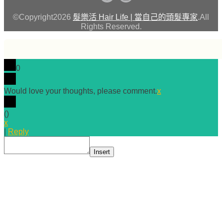
©Copyright2026
髮樂活 Hair Life | 當自己的頭髮專家
.All
Rights Reserved.
0
Would love your thoughts, please comment.
x
(
)
x
|
Reply
Insert