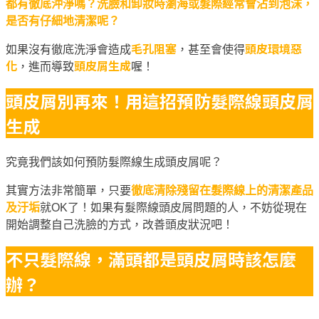
都有徹底沖淨嗎？洗臉和卸妝時瀏海或髮際經常會沾到泡沫，
是否有仔細地清潔呢？
毛孔阻塞
頭皮環境惡
如果沒有徹底洗淨會造成
，甚至會使得
化
頭皮屑生成
，進而導致
喔！
頭皮屑別再來！用這招預防髮際線頭皮屑
生成
究竟我們該如何預防髮際線生成頭皮屑呢？
其實方法非常簡單，只要
徹底清除殘留在髮際線上的清潔產品
及汙垢
就OK了！如果有髮際線頭皮屑問題的人，不妨從現在
開始調整自己洗臉的方式，改善頭皮狀況吧！
不只髮際線，滿頭都是頭皮屑時該怎麼
辦？