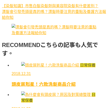
【染髮知識】市售白髮染髮劑與美容院染髮有什麼差別？
漂髮會引發禿頭是真的嗎？漂髮時要注意的重點及養護方法報
給你知
こちらの記事も人気で
RECOMMEND
す。
日常保養
2018.12.31
頭皮屑剋星！六款洗髮商品介紹
日
常保養