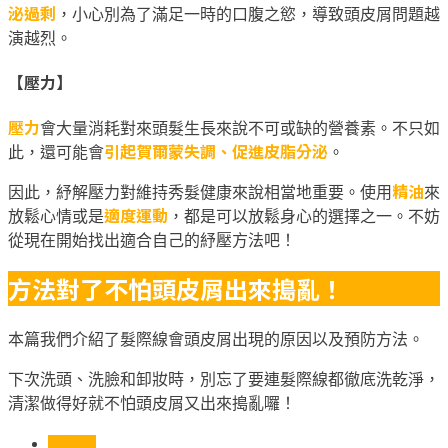
泌過剩
，小心別為了滿足一時的口腹之慾，導致頭皮屑問題越
演越烈。
【壓力】
壓力
會大量消耗對來頭髮生長來說不可或缺的營養素。不只如
引起賀爾蒙失調、促進皮脂分泌
此，還可能會
。
精油
因此，紓解壓力對維持秀髮健康來說相當地重要。使用
來
適度運動
放鬆心情或是
，都是可以放鬆身心的選擇之一。不妨
從現在開始找出適合自己的紓壓方法吧！
方法對了不怕頭皮屑出來搗亂！
本篇我們介紹了髮際線會頭皮屑出現的原因以及預防方法。
下次洗頭、洗臉和卸妝時，別忘了要連髮際線都徹底洗乾淨，
清潔做得好就不怕頭皮屑又出來搗亂囉！
頭皮屑