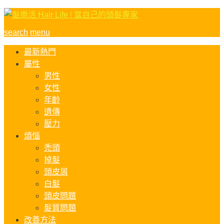
search
menu
最新熱門
屬性
男性
女性
年齡
遺傳
壓力
煩惱
禿頭
掉髮
頭皮屑
白髮
頭皮問題
髮質問題
改善方法